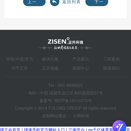
上一
返回列表
下一
篇
篇
华球(中国)官方
解决方案
产品展示
工程案例
关于正升
正升党建
新闻中心
联系我们
Tel：400-8899825
Add：中国·成都市温江区海科路西段57号
备案号:
蜀ICP备12010372号
Copyright © 2014 FULONG GROUP All rights reserved
成都网站建设
：
今网科技
球王会首页
|
球速手机官方网站入口
|
江南平台
|
qy千亿体育首页
|
mk足