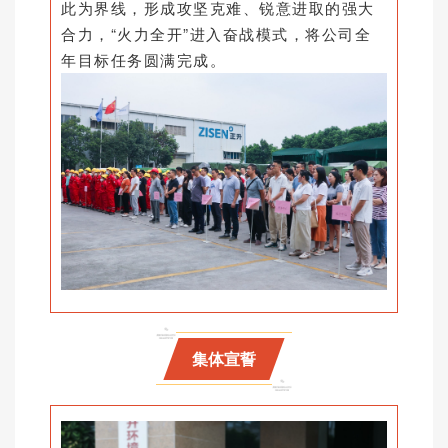
此为界线，形成攻坚克难、锐意进取的强大
合力，“火力全开”进入奋战模式，将公司全
年目标任务圆满完成。
集体宣誓