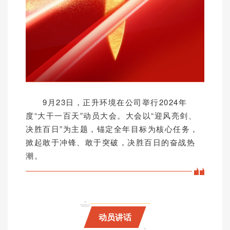
9月23日，正升环境在公司举行2024年
度“大干一百天”动员大会。大会以“迎风亮剑、
决胜百日”为主题，锚定全年目标为核心任务，
掀起敢于冲锋、敢于突破，决胜百日的奋战热
潮。
动员讲话