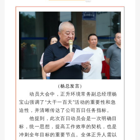
（杨总发言）
动员大会中，正升环境常务副总经理杨
宝山强调了“大干一百天”活动的重要性和急
迫性，并清晰传达了公司百日任务指标。
他提到，此次百日动员会是一次明确目
标，统一思想，提高工作效率的契机，也是
冲刺全年目标的重要节点。
全体正升人需以